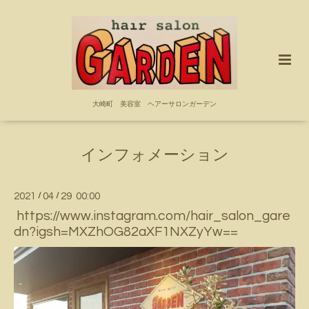
大崎町 美容室 ヘアーサロンガーデン
インフォメーション
2021
/
04
/
29 00:00
https://www.instagram.com/hair_salon_gare
dn?igsh=MXZhOG82aXF1NXZyYw==